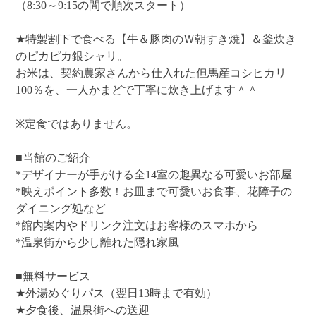
（8:30～9:15の間で順次スタート）
★特製割下で食べる【牛＆豚肉のＷ朝すき焼】＆釜炊き
のピカピカ銀シャリ。
お米は、契約農家さんから仕入れた但馬産コシヒカリ
100％を、一人かまどで丁寧に炊き上げます＾＾
※定食ではありません。
■当館のご紹介
*デザイナーが手がける全14室の趣異なる可愛いお部屋
*映えポイント多数！お皿まで可愛いお食事、花障子の
ダイニング処など
*館内案内やドリンク注文はお客様のスマホから
*温泉街から少し離れた隠れ家風
■無料サービス
★外湯めぐりパス（翌日13時まで有効）
★夕食後、温泉街への送迎