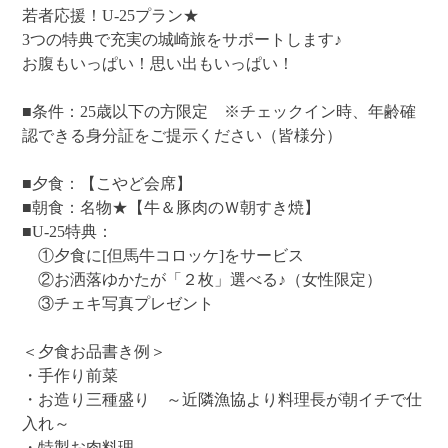
若者応援！U-25プラン★
3つの特典で充実の城崎旅をサポートします♪
お腹もいっぱい！思い出もいっぱい！
■条件：25歳以下の方限定 ※チェックイン時、年齢確
認できる身分証をご提示ください（皆様分）
■夕食：【こやど会席】
■朝食：名物★【牛＆豚肉のＷ朝すき焼】
■U-25特典：
①夕食に[但馬牛コロッケ]をサービス
②お洒落ゆかたが「２枚」選べる♪（女性限定）
③チェキ写真プレゼント
＜夕食お品書き例＞
・手作り前菜
・お造り三種盛り ～近隣漁協より料理長が朝イチで仕
入れ～
・特製お肉料理