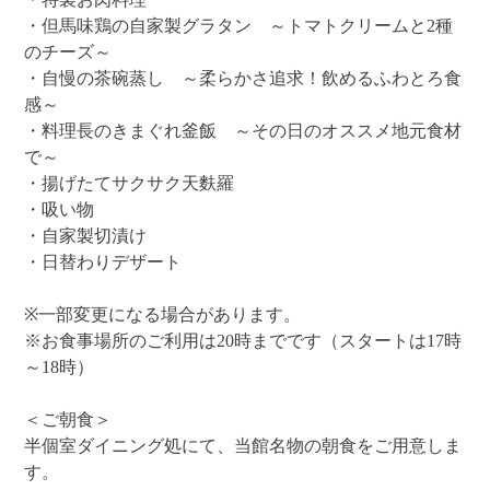
・但馬味鶏の自家製グラタン ～トマトクリームと2種
のチーズ～
・自慢の茶碗蒸し ～柔らかさ追求！飲めるふわとろ食
感～
・料理長のきまぐれ釜飯 ～その日のオススメ地元食材
で～
・揚げたてサクサク天麩羅
・吸い物
・自家製切漬け
・日替わりデザート
※一部変更になる場合があります。
※お食事場所のご利用は20時までです（スタートは17時
～18時）
＜ご朝食＞
半個室ダイニング処にて、当館名物の朝食をご用意しま
す。