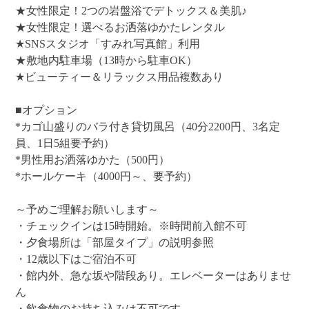
★女性限定！2つの岩盤浴でデトックス＆美肌♪
★女性限定！選べるお洒落ゆかたレンタル
★SNSスタジオ「すみれ写真館」利用
★敷地内駐車場（13時から駐車OK）
★ビューティー＆リラックス用品複数あり
■オプション
*カゴ山盛りのバラ付き貸切風呂（40分2200円、3名定
員、1日5組要予約）
*男性用お洒落ゆかた（500円）
*ホールケーキ（4000円～、要予約）
～予めご理解お願いします～
・チェックインは15時開始。※時間前入館不可
・夕食場所は「部屋タイプ」の説明参照
・12歳以下はご宿泊不可
・館内外、急な坂や階段あり。エレベーターはありませ
ん
・飲食物のお持ち込みは不可です