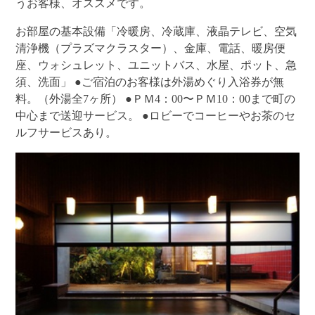
うお客様、オススメです。
お部屋の基本設備「冷暖房、冷蔵庫、液晶テレビ、空気
清浄機（プラズマクラスター）、金庫、電話、暖房便
座、ウォシュレット、ユニットバス、水屋、ポット、急
須、洗面」 ●ご宿泊のお客様は外湯めぐり入浴券が無
料。（外湯全7ヶ所） ●ＰＭ4：00〜ＰＭ10：00まで町の
中心まで送迎サービス。 ●ロビーでコーヒーやお茶のセ
ルフサービスあり。