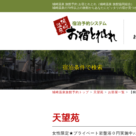
城崎温泉
旅館予約 お宿とれとれ（城崎温泉 旅館協同組合）
城崎温泉の70件以上の旅館からあなたにピッタリの宿が見つ
宿泊条件で検索
城崎温泉旅館予約トップ
>
天望苑
>
お部屋一覧
> 【
天望苑
女性限定★プライベート岩盤浴０円実施中