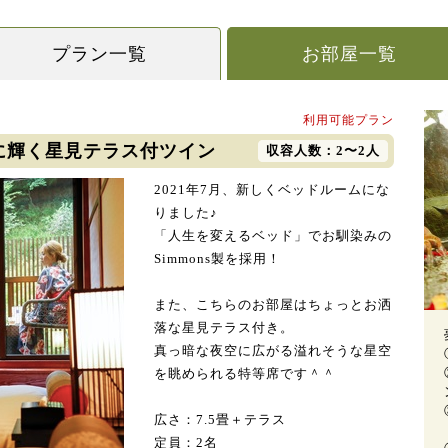
プラン一覧
お部屋一覧
利用可能プラン
空に輝く星見テラス付ツイン
収容人数：2〜2人
2021年7月、新しくベッドルームにな
りました♪
「人生を変えるベッド」でお馴染みの
Simmons製を採用！
また、こちらのお部屋はちょっとお洒
落な星見テラス付き。
真っ暗な夜空に広がる溢れそうな星空
を眺められる特等席です＾＾
広さ：7.5畳＋テラス
定員：2名