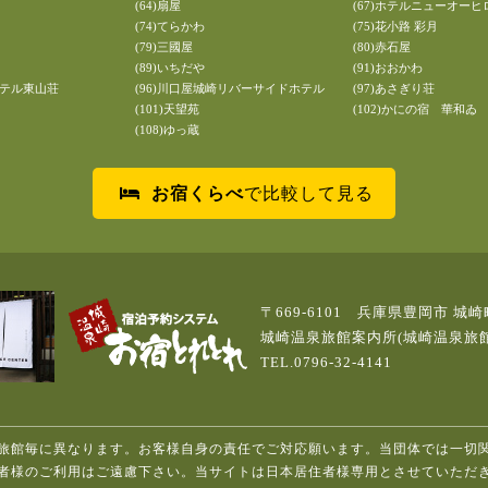
(64)扇屋
(67)ホテルニューオーヒ
(74)てらかわ
(75)花小路 彩月
(79)三國屋
(80)赤石屋
(89)いちだや
(91)おおかわ
ホテル東山荘
(96)川口屋城崎リバーサイドホテル
(97)あさぎり荘
(101)天望苑
(102)かにの宿 華和ゐ
(108)ゆっ蔵
お宿くらべ
で比較して見る
〒669-6101 兵庫県豊岡市 城崎
城崎温泉旅館案内所(城崎温泉旅
TEL.0796-32-4141
旅館毎に異なります。お客様自身の責任でご対応願います。当団体では一切
者様のご利用はご遠慮下さい。当サイトは日本居住者様専用とさせていただ