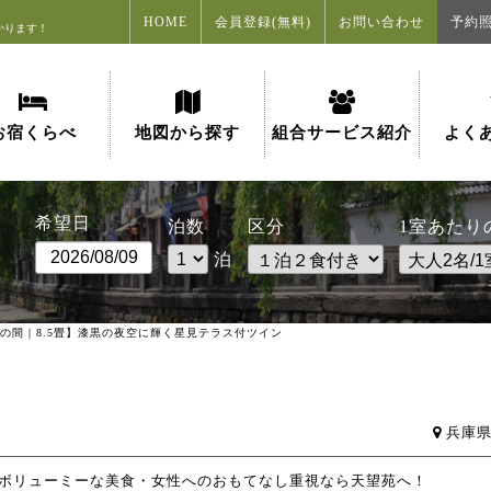
HOME
会員登録(無料)
お問い合わせ
予約
かります！
お宿くらべ
地図から探す
組合サービス紹介
よく
希望日
泊数
区分
1室あたり
泊
桐の間｜8.5畳】漆黒の夜空に輝く星見テラス付ツイン
兵庫県
♪ボリューミーな美食・女性へのおもてなし重視なら天望苑へ！