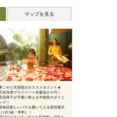
マップを見る
夢こやど天望苑のオススメポイント★
①女性用プライベート岩盤浴が０円！
②花障子が可愛い映える半個室のダイニ
ング！
③毎回新しいバラを撒いて入る貸切露天
（1日5組・有料）！