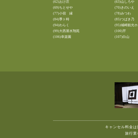
(62)おけ庄
(63)山しろや
(69)ちとせや
(70)きのいえ
(77)小宿 縁
(78)みつわ
(84)季ト時
(85)つばき乃
(94)わらく
(95)城崎観光
(99)大西屋水翔苑
(100)芹
(106)幸楽園
(107)白山
キャンセル料金は
旅行業