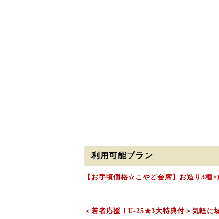
利用可能プラン
【お手頃価格☆こやど会席】お造り3種×
＜若者応援！U-25★3大特典付＞気軽