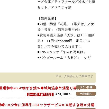
ー／金庫／ティファール／冷水／お茶
セット／アメニティ類
【館内設備】
■内湯：男湯「花苑」（露天付）／女
湯「音波」（無料岩盤浴付）
■貸切り露天温泉「天水」は1日5組限
定！ （1回40分2200円 定員2～3
名）バラを撒いて入れます！
■SNSスタジオ「すみれ写真館」
■パウダールーム「るるど」 など
※お一人様あたりの料金です
厳選和牛etc≪朝すき焼≫◆城崎温泉外湯巡り券付♪
¥23,100〜
に城崎♪≪夕食に但馬牛コロッケサービス≫≪朝すき焼≫外湯