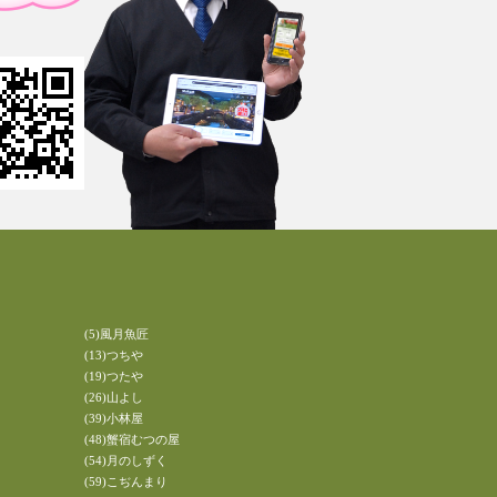
(5)風月魚匠
(13)つちや
(19)つたや
(26)山よし
(39)小林屋
(48)蟹宿むつの屋
(54)月のしずく
(59)こぢんまり