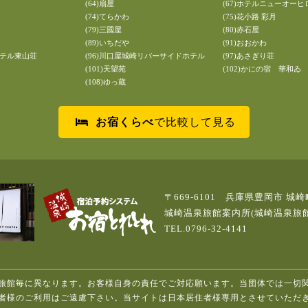
(64)扇屋
(67)ホテルニューオーヒ
(74)てらかわ
(75)花小路 彩月
(79)三國屋
(80)赤石屋
(89)いちだや
(91)おおかわ
ホテル東山荘
(96)川口屋城崎リバーサイドホテル
(97)あさぎり荘
(101)天望苑
(102)かにの宿 華和ゐ
(108)ゆっ蔵
お宿くらべ
で比較して見る
〒669-6101 兵庫県豊岡市 城崎
城崎温泉旅館案内所(城崎温泉旅
TEL.0796-32-4141
旅館毎に異なります。お客様自身の責任でご対応願います。当団体では一切
者様のご利用はご遠慮下さい。当サイトは日本居住者様専用とさせていただ