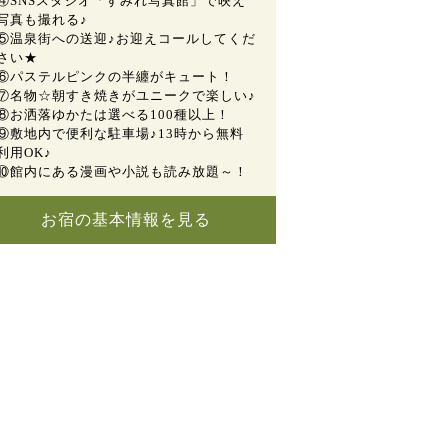
④SNSスタジオ「すみれ写真館」で映え
写真も撮れる♪
⑤温泉街への送迎♪お迎えコールしてくだ
さい★
⑥パステルピンクの半纏がキュート！
⑦名物☆朝すき焼きがユニークで楽しい♪
⑧お洒落ゆかたは選べる100種以上！
⑨敷地内で便利な駐車場♪13時から無料
利用OK♪
⑩館内にある漫画や小説も読み放題～！
お宿の基本情報を見る