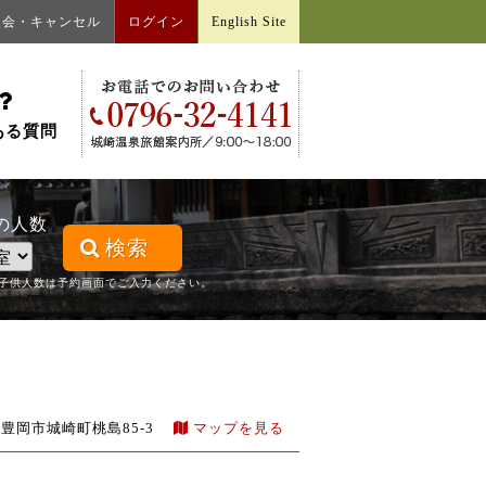
照会・キャンセル
ログイン
English Site
ある質問
の人数
検索
子供人数は予約画面でご入力ください。
豊岡市城崎町桃島85-3
マップを見る