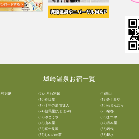
城崎温泉お宿一覧
ル招月庭
(3)ときわ別館
(4)深山
(10)春日屋
(12)みぐみや
(17)千年の湯 古まん
(18)花まんだら
(24)但馬屋(たじまや)
(25)泉都
(37)ゆとうや
(38)まつや
(45)山本屋
(47)月本屋
(52)富士見屋
(53)若代
(57)しののめ荘
(58)錦水