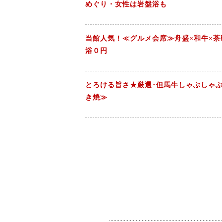
めぐり・女性は岩盤浴も
当館人気！≪グルメ会席≫舟盛×和牛×茶碗
浴０円
とろける旨さ★厳選･但馬牛しゃぶしゃ
き焼≫