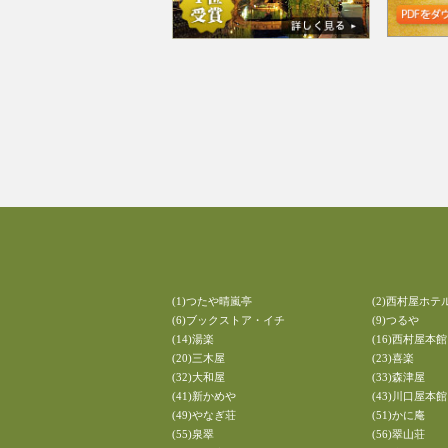
(1)つたや晴嵐亭
(2)西村屋ホテ
(6)ブックストア・イチ
(9)つるや
(14)湯楽
(16)西村屋本館
(20)三木屋
(23)喜楽
(32)大和屋
(33)森津屋
(41)新かめや
(43)川口屋本館
(49)やなぎ荘
(51)かに庵
(55)泉翠
(56)翠山荘