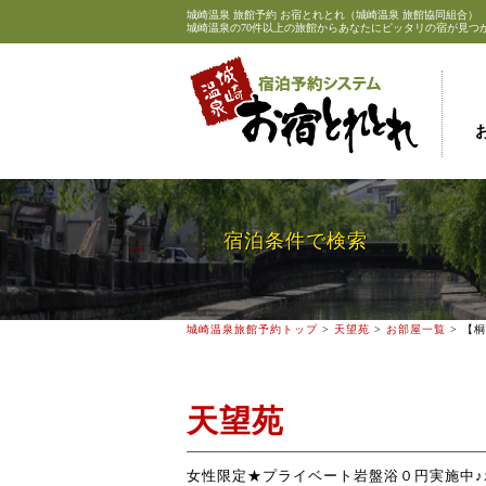
城崎温泉
旅館予約 お宿とれとれ（城崎温泉 旅館協同組合）
城崎温泉の70件以上の旅館からあなたにピッタリの宿が見つ
宿泊条件で検索
城崎温泉旅館予約トップ
>
天望苑
>
お部屋一覧
> 【
天望苑
女性限定★プライベート岩盤浴０円実施中