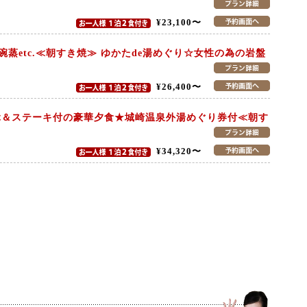
¥23,100〜
蒸etc.≪朝すき焼≫ ゆかたde湯めぐり☆女性の為の岩盤
¥26,400〜
ぶ＆ステーキ付の豪華夕食★城崎温泉外湯めぐり券付≪朝す
¥34,320〜