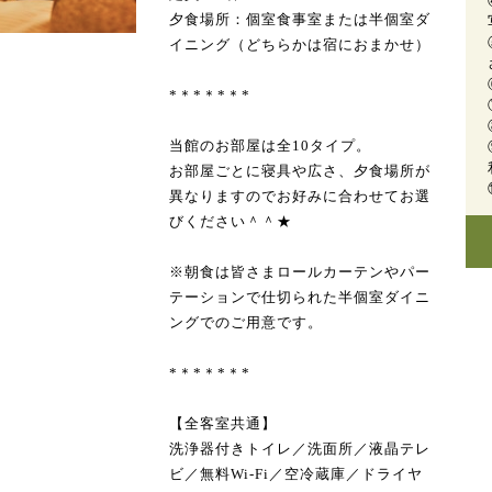
夕食場所：個室食事室または半個室ダ
イニング（どちらかは宿におまかせ）
*＊*＊*＊*
当館のお部屋は全10タイプ。
お部屋ごとに寝具や広さ、夕食場所が
異なりますのでお好みに合わせてお選
びください＾＾★
※朝食は皆さまロールカーテンやパー
テーションで仕切られた半個室ダイニ
ングでのご用意です。
*＊*＊*＊*
【全客室共通】
洗浄器付きトイレ／洗面所／液晶テレ
ビ／無料Wi-Fi／空冷蔵庫／ドライヤ