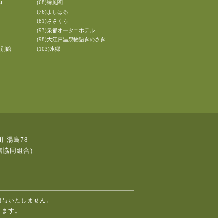
ロ
(68)緑風閣
(76)よしはる
(81)ささくら
(93)泉都オータニホテル
(98)大江戸温泉物語きのさき
 別館
(103)水郷
町 湯島78
館協同組合)
関与いたしません。
きます。