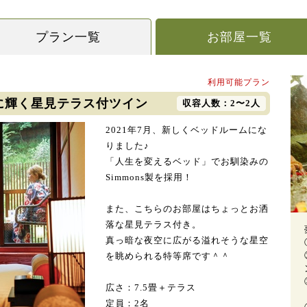
プラン一覧
お部屋一覧
利用可能プラン
空に輝く星見テラス付ツイン
収容人数：2〜2人
2021年7月、新しくベッドルームにな
りました♪
「人生を変えるベッド」でお馴染みの
Simmons製を採用！
また、こちらのお部屋はちょっとお洒
落な星見テラス付き。
真っ暗な夜空に広がる溢れそうな星空
を眺められる特等席です＾＾
広さ：7.5畳＋テラス
定員：2名