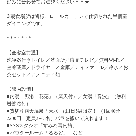
好みに合わせてお選びください＾＾★
※朝食場所は皆様、ロールカーテンで仕切られた半個室
ダイニングです。
*＊*＊*＊*
【全客室共通】
洗浄器付きトイレ／洗面所／液晶テレビ／無料Wi-Fi／
空冷蔵庫／ドライヤー／金庫／ティファール／冷水／お
茶セット／アメニティ類
【館内設備】
■内湯：男湯「花苑」（露天付）／女湯「音波」（無料
岩盤浴付）
■貸切り露天温泉「天水」は1日5組限定！ （1回40分
2200円 定員2～3名）バラを撒いて入れます！
■SNSスタジオ「すみれ写真館」
■パウダールーム「るるど」 など