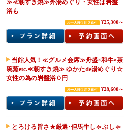
≫≪朝すき焼≫外湯めぐり・女性は岩盤
浴も
¥25,300～
当館人気！≪グルメ会席≫舟盛×和牛×茶
碗蒸etc.≪朝すき焼≫ ゆかたde湯めぐり☆
女性の為の岩盤浴０円
¥28,600～
とろける旨さ★厳選･但馬牛しゃぶしゃ