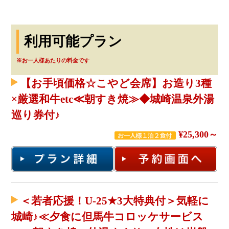
利用可能プラン
※お一人様あたりの料金です
【お手頃価格☆こやど会席】お造り3種
×厳選和牛etc≪朝すき焼≫◆城崎温泉外湯
巡り券付♪
¥25,300～
＜若者応援！U-25★3大特典付＞気軽に
城崎♪≪夕食に但馬牛コロッケサービス