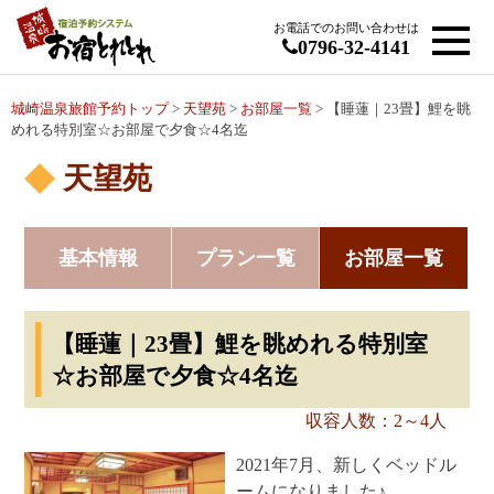
お電話でのお問い合わせは
0796-32-4141
城崎温泉旅館予約トップ
>
天望苑
>
お部屋一覧
> 【睡蓮｜23畳】鯉を眺
めれる特別室☆お部屋で夕食☆4名迄
天望苑
基本情報
プラン一覧
お部屋一覧
【睡蓮｜23畳】鯉を眺めれる特別室
☆お部屋で夕食☆4名迄
収容人数：2～4人
2021年7月、新しくベッドル
ームになりました♪