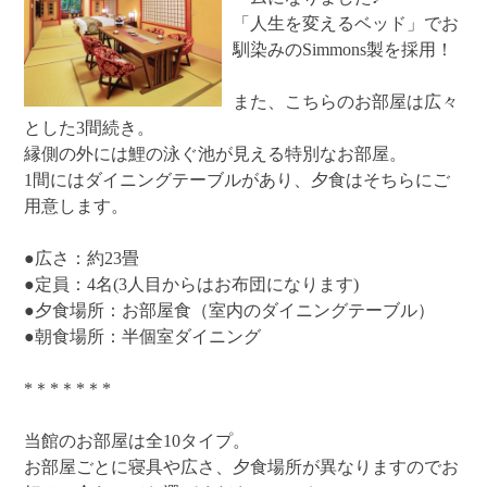
「人生を変えるベッド」でお
馴染みのSimmons製を採用！
また、こちらのお部屋は広々
とした3間続き。
縁側の外には鯉の泳ぐ池が見える特別なお部屋。
1間にはダイニングテーブルがあり、夕食はそちらにご
用意します。
●広さ：約23畳
●定員：4名(3人目からはお布団になります)
●夕食場所：お部屋食（室内のダイニングテーブル）
●朝食場所：半個室ダイニング
*＊*＊*＊*
当館のお部屋は全10タイプ。
お部屋ごとに寝具や広さ、夕食場所が異なりますのでお