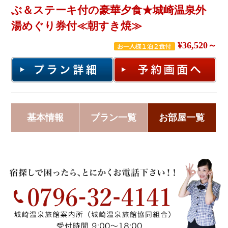
ぶ＆ステーキ付の豪華夕食★城崎温泉外
湯めぐり券付≪朝すき焼≫
¥36,520～
基本情報
プラン一覧
お部屋一覧