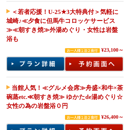
＜若者応援！U-25★3大特典付＞気軽に
城崎♪≪夕食に但馬牛コロッケサービス
≫≪朝すき焼≫外湯めぐり・女性は岩盤
浴も
¥23,100～
当館人気！≪グルメ会席≫舟盛×和牛×茶
碗蒸etc.≪朝すき焼≫ ゆかたde湯めぐり☆
女性の為の岩盤浴０円
¥26,400～