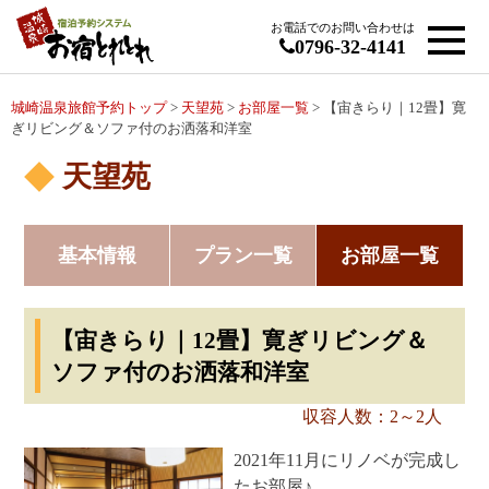
お電話でのお問い合わせは
0796-32-4141
城崎温泉旅館予約トップ
>
天望苑
>
お部屋一覧
> 【宙きらり｜12畳】寛
ぎリビング＆ソファ付のお洒落和洋室
天望苑
基本情報
プラン一覧
お部屋一覧
【宙きらり｜12畳】寛ぎリビング＆
ソファ付のお洒落和洋室
収容人数：2～2人
2021年11月にリノベが完成し
たお部屋♪