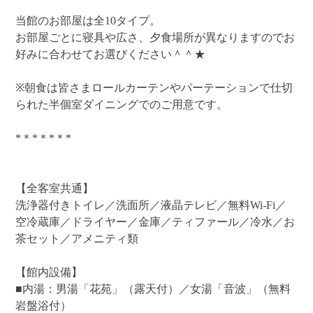
当館のお部屋は全10タイプ。
お部屋ごとに寝具や広さ、夕食場所が異なりますのでお
好みに合わせてお選びください＾＾★
※朝食は皆さまロールカーテンやパーテーションで仕切
られた半個室ダイニングでのご用意です。
*＊*＊*＊*
【全客室共通】
洗浄器付きトイレ／洗面所／液晶テレビ／無料Wi-Fi／
空冷蔵庫／ドライヤー／金庫／ティファール／冷水／お
茶セット／アメニティ類
【館内設備】
■内湯：男湯「花苑」（露天付）／女湯「音波」（無料
岩盤浴付）