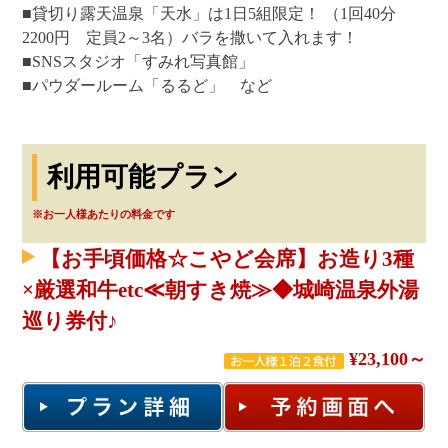
■貸切り露天温泉「天水」は1日5組限定！ （1回40分
2200円 定員2～3名）バラを撒いて入れます！
■SNSスタジオ「すみれ写真館」
■パウダールーム「るるど」 など
利用可能プラン
※お一人様あたりの料金です
【お手頃価格☆こやど会席】お造り3種
×厳選和牛etc≪朝すき焼≫◆城崎温泉外湯
巡り券付♪
¥23,100～