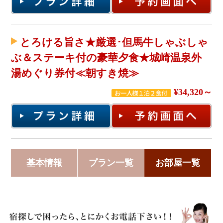
とろける旨さ★厳選･但馬牛しゃぶしゃ
ぶ＆ステーキ付の豪華夕食★城崎温泉外
湯めぐり券付≪朝すき焼≫
¥34,320～
基本情報
プラン一覧
お部屋一覧