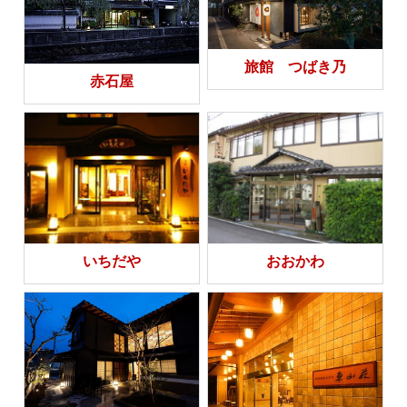
旅館 つばき乃
赤石屋
いちだや
おおかわ