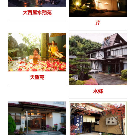
大西屋水翔苑
芹
天望苑
水郷