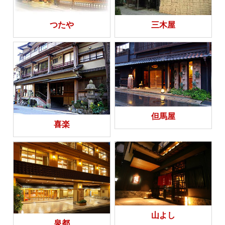
つたや
三木屋
但馬屋
喜楽
山よし
泉都