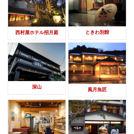
ときわ別館
西村屋ホテル招月庭
深山
風月魚匠