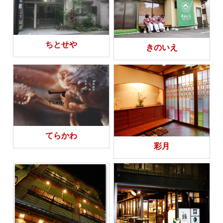
ちとせや
きのいえ
てらかわ
彩月