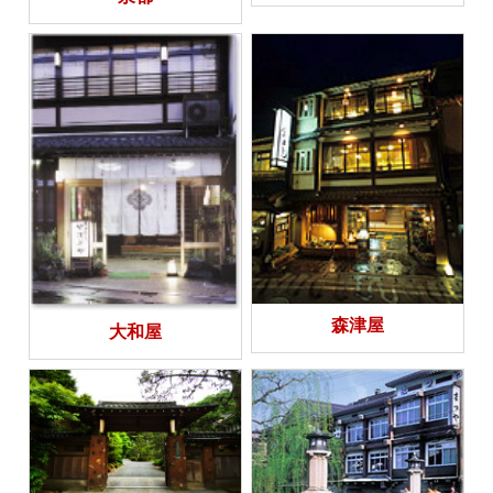
森津屋
大和屋