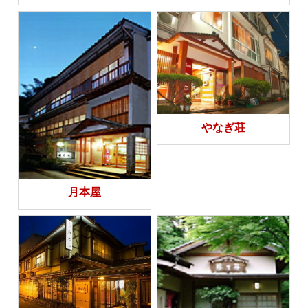
やなぎ荘
月本屋