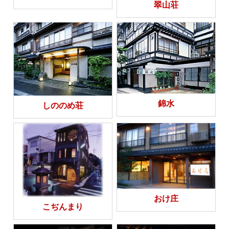
翠山荘
錦水
しののめ荘
おけ庄
こぢんまり