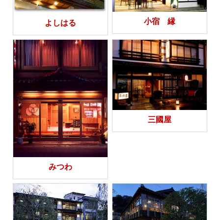
小宿 縁
よしはる
三國屋
みつわ