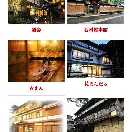
湯楽
西村屋本館
花まんだら
古まん