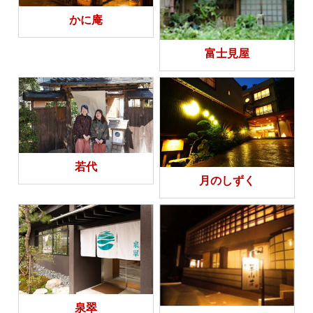
かに庵
富士見屋
若代
月のしずく
泉翠