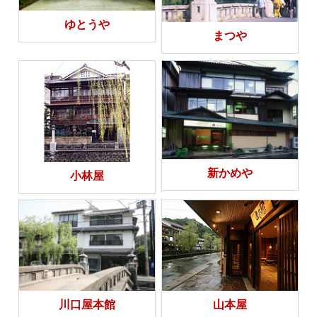
ゆとうや
まつや
新かめや
小林屋
川口屋本館
山本屋