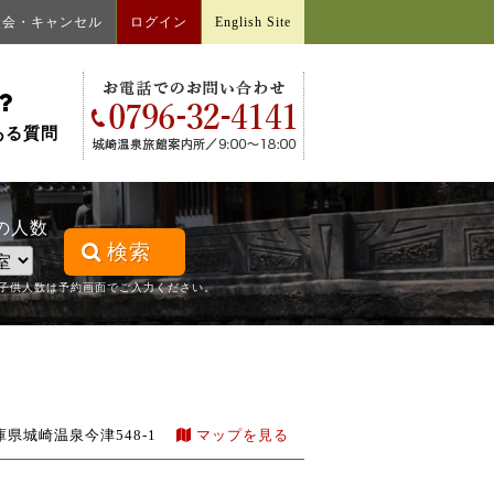
照会・キャンセル
ログイン
English Site
ある質問
の人数
検索
子供人数は予約画面でご入力ください。
庫県城崎温泉今津548-1
マップを見る