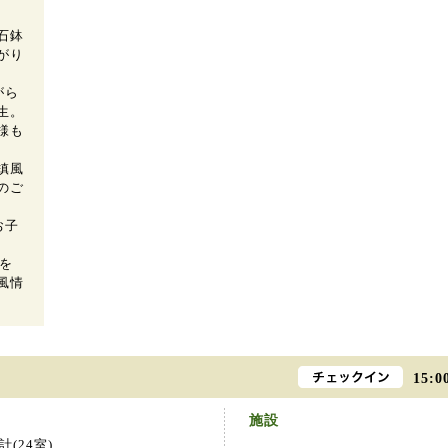
石鉢
がり
がら
生。
様も
槙風
のご
お子
を
風情
15:0
施設
(24室)