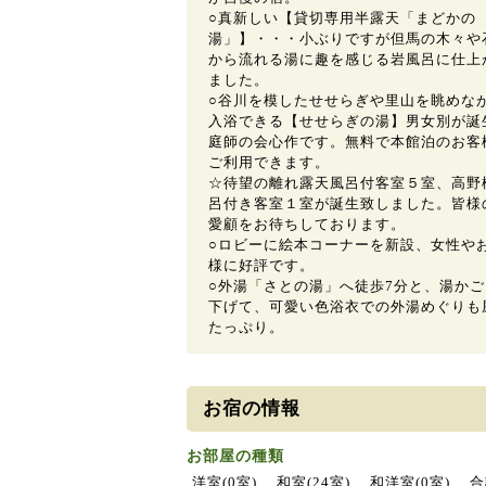
○真新しい【貸切専用半露天「まどかの
湯」】・・・小ぶりですが但馬の木々や
から流れる湯に趣を感じる岩風呂に仕上
ました。
○谷川を模したせせらぎや里山を眺めな
入浴できる【せせらぎの湯】男女別が誕
庭師の会心作です。無料で本館泊のお客
ご利用できます。
☆待望の離れ露天風呂付客室５室、高野
呂付き客室１室が誕生致しました。皆様
愛顧をお待ちしております。
○ロビーに絵本コーナーを新設、女性や
様に好評です。
○外湯「さとの湯」へ徒歩7分と、湯かご
下げて、可愛い色浴衣での外湯めぐりも
たっぷり。
お宿の情報
お部屋の種類
洋室(0室) 和室(24室) 和洋室(0室) 合計