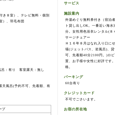
サービス
施設案内
ト付き８室）、テレビ無料・個別
外湯めぐり無料券付き（宿泊
7室）、羽毛布団
ト貸し出しOK。一番近い海水
分。女性用色浴衣レンタル(８
サージチェアー
Ｈ１６年８月はなれ入り口に
場(ジェットバス、岩風呂)、
可、先着順40分2100円。)
置、お子様や女性に好評です
格。
風呂：有り 客室露天：無し
パーキング
60台有り
露天風呂(予約不可、先着順、有
クレジットカード
不可でごさいます。
ープ
お宿の所在地