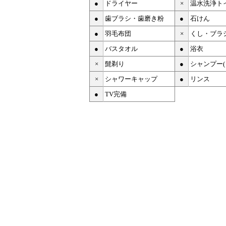
●
ドライヤー
×
温水洗浄ト
●
歯ブラシ・歯磨き粉
●
石けん
●
羽毛布団
×
くし・ブラ
●
バスタオル
●
浴衣
×
髭剃り
●
シャンプー
×
シャワーキャップ
●
リンス
●
TV完備