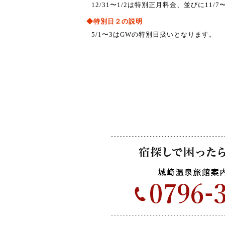
12/31〜1/2は特別正月料金、並びに11
◆特別日２の説明
5/1〜3はGWの特別日扱いとなります。