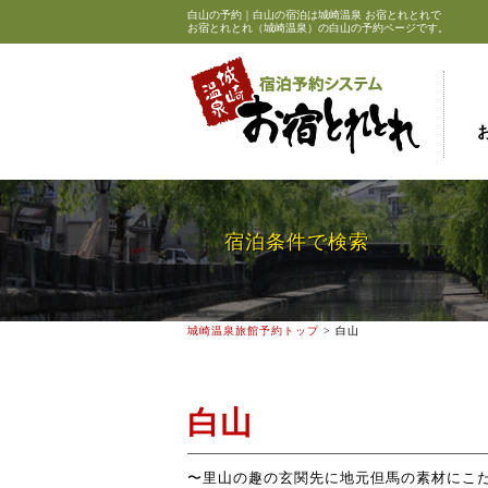
白山の予約｜白山の宿泊は
城崎温泉
お宿とれとれで
お宿とれとれ（城崎温泉）の白山の予約ページです。
宿泊条件で検索
城崎温泉旅館予約トップ
> 白山
白山
〜里山の趣の玄関先に地元但馬の素材にこ