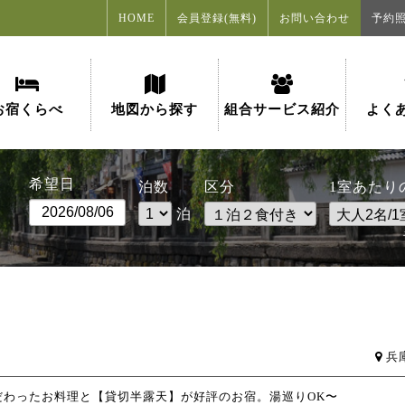
HOME
会員登録(無料)
お問い合わせ
予約
お宿くらべ
地図から探す
組合サービス紹介
よく
希望日
泊数
区分
1室あたり
泊
兵
だわったお料理と【貸切半露天】が好評のお宿。湯巡りOK〜