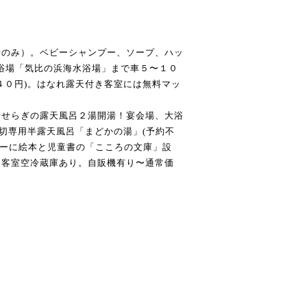
者のみ）。ベビーシャンプー、ソープ、ハッ
浴場「気比の浜海水浴場」まで車５〜１０
４０円)。はなれ露天付き客室には無料マッ
せせらぎの露天風呂２湯開湯！宴会場、大浴
貸切専用半露天風呂「まどかの湯」(予約不
ロビーに絵本と児童書の「こころの文庫」設
。客室空冷蔵庫あり。自販機有り〜通常価