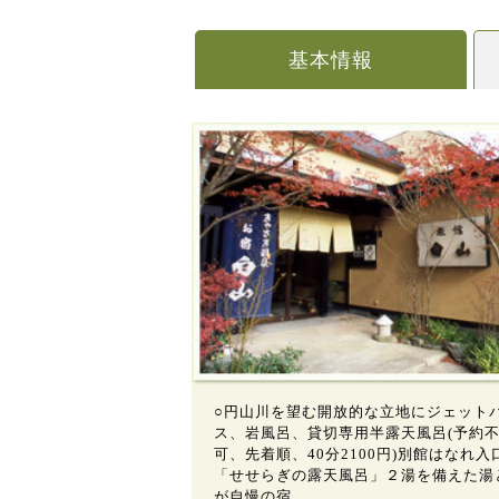
基本情報
○円山川を望む開放的な立地にジェット
ス、岩風呂、貸切専用半露天風呂(予約
可、先着順、40分2100円)別館はなれ入
「せせらぎの露天風呂」２湯を備えた湯
が自慢の宿。