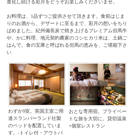
進化し続ける彩月をどうぞお楽しみくださいませ。
お料理は、1品ずつご提供させて頂きます。食前はじま
りのお酒から、デザートに至るまで、彩月の想いをちり
ばめました。紀州備長炭で焼き上げるプレミアム但馬牛
や、かに料理、地元契約農家のコシヒカリ米は、土鍋ご
はんで。食の宝庫と呼ばれる但馬の恵みを、ご堪能下さ
い
わずか9室。英国王室ご用
おとな専用宿。プライベー
達スランバーランド社製
トな旅を大切に。貸切温泉
のベッドを配置していま
×個室レストラン
す。-トイレ付・アウトバ