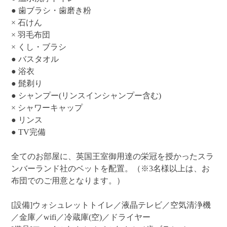
● 歯ブラシ・歯磨き粉
× 石けん
× 羽毛布団
× くし・ブラシ
● バスタオル
● 浴衣
● 髭剃り
● シャンプー(リンスインシャンプー含む)
× シャワーキャップ
● リンス
● TV完備
全てのお部屋に、英国王室御用達の栄冠を授かったスラ
ンバーランド社のベットを配置。（※3名様以上は、お
布団でのご用意となります。）
[設備]ウォシュレットトイレ／液晶テレビ／空気清浄機
／金庫／wifi／冷蔵庫(空)／ドライヤー