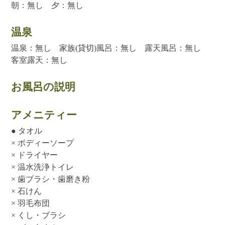
朝：無し 夕：無し
温泉
温泉：無し 家族(貸切)風呂：無し 露天風呂：無し
客室露天：無し
お風呂の説明
アメニティー
● タオル
× ボディーソープ
× ドライヤー
× 温水洗浄トイレ
× 歯ブラシ・歯磨き粉
× 石けん
× 羽毛布団
× くし・ブラシ