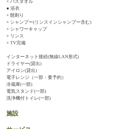
× バスタオル
● 浴衣
× 髭剃り
× シャンプー(リンスインシャンプー含む)
× シャワーキャップ
× リンス
× TV完備
インターネット接続(無線LAN形式)
ドライヤー(貸出)
アイロン(貸出)
電子レンジ（一部・要予約）
冷蔵庫(一部)
電気スタンド(一部)
洗浄機付トイレ(一部)
施設