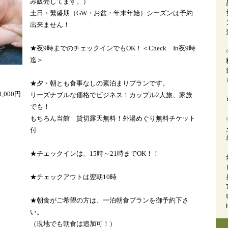
み販売してます。）
土日・繁盛期（GW・お盆・年末年始）シーズンは予約
出来ません！
★夜9時までのチェックインでもOK！＜Check In夜9時
迄＞
★夕・朝とも食事なしの素泊まりプランです。
000円
リーズナブルな価格でビジネス！カップル2人旅、家族
でも！
もちろん当館 貸切露天無料！外湯めぐり無料チケット
付
★チェックインは、15時～21時までOK！！
★チェックアウトは翌朝10時
★朝食がご希望の方は、一泊朝食プランを御予約下さ
い。
（現地でも朝食は追加可！）