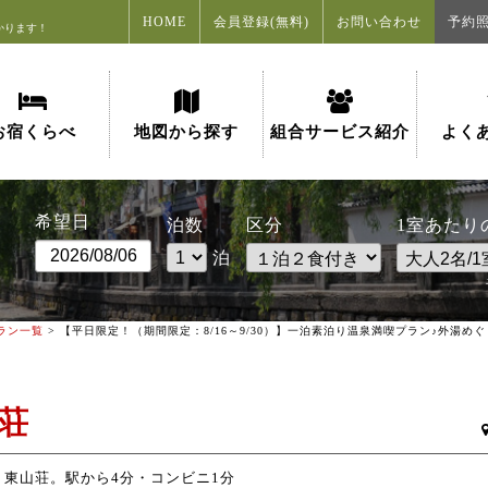
HOME
会員登録(無料)
お問い合わせ
予約
かります！
お宿くらべ
地図から探す
組合サービス紹介
よく
希望日
泊数
区分
1室あたり
泊
ラン一覧
> 【平日限定！（期間限定：8/16～9/30）】一泊素泊り温泉満喫プラン♪外湯め
荘
東山荘。駅から4分・コンビニ1分