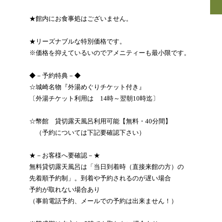
★館内にお食事処はございません。
★リーズナブルな特別価格です。
※価格を抑えているいのでアメニティーも最小限です。
◆－予約特典－◆
☆城崎名物『外湯めぐりチケット付き』
〔外湯チケット利用は 14時～翌朝10時迄〕
☆幣館 貸切露天風呂利用可能【無料・40分間】
（予約については下記要確認下さい）
★－お客様へ要確認－★
無料貸切露天風呂は「当日到着時（直接来館の方）の
先着順予約制」。到着や予約されるのが遅い場合
予約が取れない場合あり
（事前電話予約、メールでの予約は出来ません！）