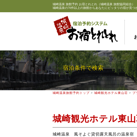
城崎温泉
旅館予約 お宿とれとれ（城崎温泉 旅館協同組合）
城崎温泉の70件以上の旅館からあなたにピッタリの宿が見つ
宿泊条件で検索
城崎温泉旅館予約トップ
>
城崎観光ホテル東山荘
>
プ
城崎観光ホテル東山
城崎温泉 風そよぐ貸切露天風呂の温泉宿 