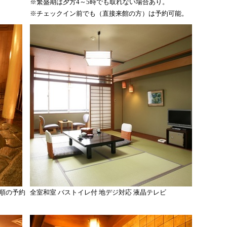
※繁盛期は夕方4～5時でも取れない場合あり。
※チェックイン前でも（直接来館の方）は予約可能。
順の予約
全室和室 バストイレ付 地デジ対応 液晶テレビ