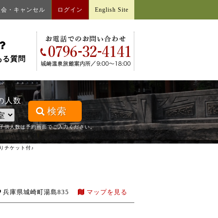
照会・キャンセル
ログイン
English Site
ある質問
の人数
検索
子供人数は予約画面でご入力ください。
ぐりチケット付♪
兵庫県城崎町湯島835
マップを見る