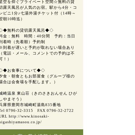
星空を仰ぐプライベート空間☆無料の貸
切露天風呂が人気のお宿。駅から4分・コ
ンビニ1分♪七湯外湯チケット付（14時～
翌朝10時迄）
◇◆無料の貸切露天風呂◆◇
料金：無料 時間：40分間 予約：当日
到着時（先着順）予約制
※到着が遅いと予約が取れない場合あり
（電話・メール、コメントでの予約は不
可！）
◇◆お食事について◆◇
夕食・朝食ともお部屋食（グループ様の
場合は会食場を手配します。）
城崎温泉 東山荘（きのさきおんせん ひが
しやまそう）
兵庫県豊岡市城崎町湯島835番地
Tel 0796-32-3315 FAX 0796-32-2722
URL http://www.kinosaki-
higashiyamasou.co.jp/