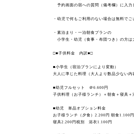
予約画面の宿への質問（備考欄）に入力
・幼児で何もご利用のない場合は無料でご
・素泊まり・一泊朝食プランの
小学生・幼児（食事・布団つき）の方は
□■子供料金 内訳■□
■小学生（宿泊プランにより変動）
大人に準じた料理（大人より数品少ない内
■幼児フルセット ＠6.600円
子供料理（お子様ランチ）＋朝食＋寝具＋
■幼児 単品オプション料金
お子様ランチ（夕食）2.200円 朝食1.100
寝具2.200円税別 浴衣1.100円