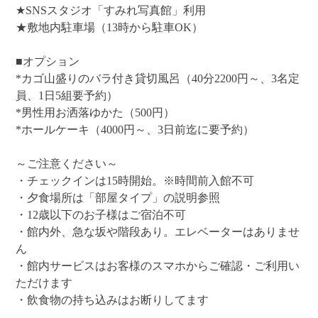
★SNSスタジオ「すみれ写真館」利用
★敷地内駐車場（13時から駐車OK）
■オプション
*カゴ山盛りのバラ付き貸切風呂（40分2200円～、3名定
員、1日5組要予約）
*男性用お洒落ゆかた（500円）
*ホールケーキ（4000円～、3日前迄に要予約）
～ご注意ください～
・チェックインは15時開始。※時間前入館不可
・夕食場所は「部屋タイプ」の説明参照
・12歳以下のお子様はご宿泊不可
・館内外、急な坂や階段あり。エレベーターはありませ
ん
・館内サービスはお客様のスマホからご確認・ご利用い
ただけます
・飲食物の持ち込みはお断りしてます