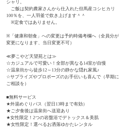
シャリ。
ご飯は契約農家さんから仕入れた但馬産コシヒカリ
100％を、一人羽釜で炊き上げます＾＾
※定食ではありません。
※「健康和朝食」への変更は予約時備考欄へ（全員分が
変更になります、当日変更不可）
≪夢こやど天望苑とは≫
☆カジュアルで可愛い！全部が異なる14室が自慢
☆温泉街から徒歩12～13分の静かな隠れ家風♪
☆サプライズやプロポーズのお手伝いも喜んで（早期に
ご相談を）
■無料サービス
★外湯めぐりパス（翌日13時まで有効）
★ご夕食後は温泉街へ送迎あり
★女性限定！2つの岩盤浴でデトックス＆美肌
★女性限定！選べるお洒落ゆかたレンタル