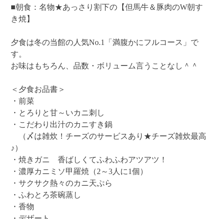
■朝食：名物★あっさり割下の【但馬牛＆豚肉のW朝す
き焼】
夕食は冬の当館の人気No.1「満腹かにフルコース」で
す。
お味はもちろん、品数・ボリューム言うことなし＾＾
＜夕食お品書＞
・前菜
・とろりと甘～いカニ刺し
・こだわり出汁のカニすき鍋
（〆は雑炊！チーズのサービスあり★チーズ雑炊最高
♪）
・焼きガニ 香ばしくてふわふわアツアツ！
・濃厚カニミソ甲羅焼（2～3人に1個）
・サクサク熱々のカニ天ぷら
・ふわとろ茶碗蒸し
・香物
・デザート