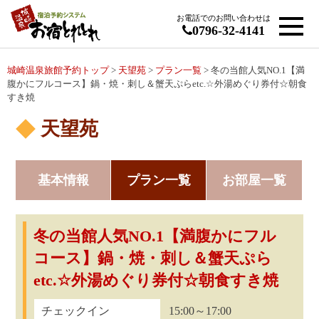
お電話でのお問い合わせは
0796-32-4141
城崎温泉旅館予約トップ
>
天望苑
>
プラン一覧
> 冬の当館人気NO.1【満
腹かにフルコース】鍋・焼・刺し＆蟹天ぷらetc.☆外湯めぐり券付☆朝食
すき焼
天望苑
基本情報
プラン一覧
お部屋一覧
冬の当館人気NO.1【満腹かにフル
コース】鍋・焼・刺し＆蟹天ぷら
etc.☆外湯めぐり券付☆朝食すき焼
チェックイン
15:00～17:00