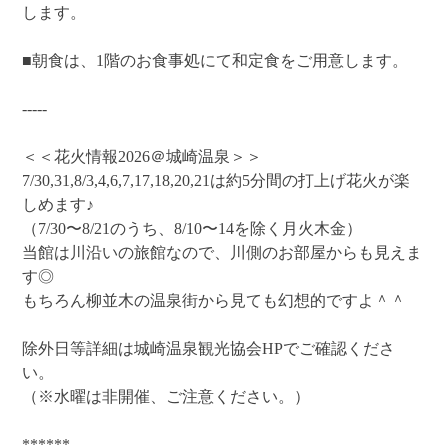
します。
■朝食は、1階のお食事処にて和定食をご用意します。
-----
＜＜花火情報2026＠城崎温泉＞＞
7/30,31,8/3,4,6,7,17,18,20,21は約5分間の打上げ花火が楽
しめます♪
（7/30〜8/21のうち、8/10〜14を除く月火木金）
当館は川沿いの旅館なので、川側のお部屋からも見えま
す◎
もちろん柳並木の温泉街から見ても幻想的ですよ＾＾
除外日等詳細は城崎温泉観光協会HPでご確認くださ
い。
（※水曜は非開催、ご注意ください。）
******