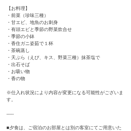
【お料理】
・前菜（珍味三種）
・甘エビ、地魚のお刺身
・有頭エビと季節の野菜炊合せ
・季節の小鉢
・香住ガニ姿茹で１杯
・茶碗蒸し
・天ぷら（えび、キス、野菜三種）抹茶塩で
・出石そば
・お吸い物
・香の物
※仕入れ状況により内容が変更になる可能性がございま
す。
-----
■夕食は、ご宿泊のお部屋とは別の客室にてご用意いた