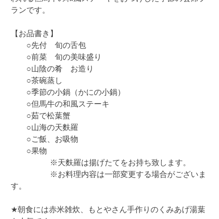
ランです。
【お品書き】
○先付 旬の舌包
○前菜 旬の美味盛り
○山陰の肴 お造り
○茶碗蒸し
○季節の小鍋（かにの小鍋）
○但馬牛の和風ステーキ
○茹で松葉蟹
○山海の天麩羅
○ご飯、お吸物
○果物
※天麩羅は揚げたてをお持ち致します。
※お料理内容は一部変更する場合がございま
す。
★朝食には赤米雑炊、もとやさん手作りのくみあげ湯葉