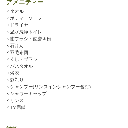
アメニティー
× タオル
× ボディーソープ
× ドライヤー
× 温水洗浄トイレ
× 歯ブラシ・歯磨き粉
× 石けん
× 羽毛布団
× くし・ブラシ
× バスタオル
× 浴衣
× 髭剃り
× シャンプー(リンスインシャンプー含む)
× シャワーキャップ
× リンス
× TV完備