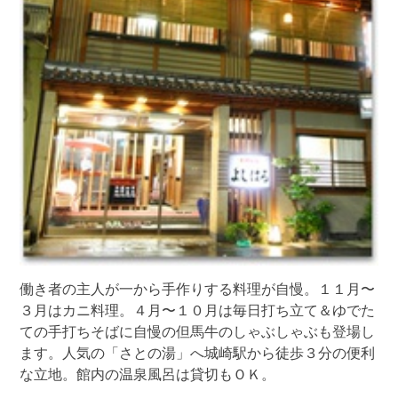
働き者の主人が一から手作りする料理が自慢。１１月〜
３月はカニ料理。４月〜１０月は毎日打ち立て＆ゆでた
ての手打ちそばに自慢の但馬牛のしゃぶしゃぶも登場し
ます。人気の「さとの湯」へ城崎駅から徒歩３分の便利
な立地。館内の温泉風呂は貸切もＯＫ。