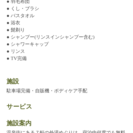
● 羽毛布団
● くし・ブラシ
● バスタオル
● 浴衣
● 髭剃り
● シャンプー(リンスインシャンプー含む)
● シャワーキャップ
● リンス
● TV完備
施設
駐車場完備・自販機・ボディケア手配
サービス
施設案内
温泉街にある７軒の外湯めぐりは、宿泊中何度でも無料