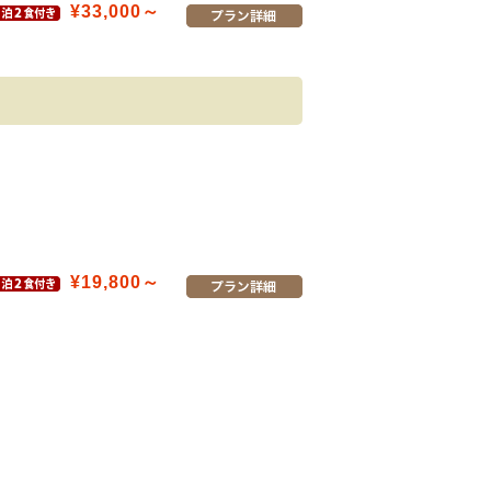
¥33,000～
¥19,800～