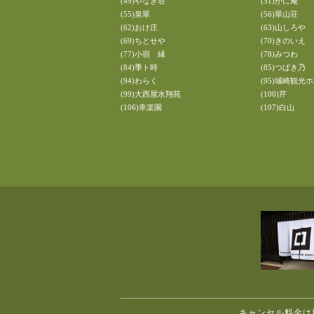
(49)やなぎ荘
(51)かに庵
(55)泉翠
(56)翠山荘
(62)おけ庄
(63)山しろや
(69)ちとせや
(70)きのいえ
(77)小宿 縁
(78)みつわ
(84)季ト時
(85)つばき乃
(94)わらく
(95)城崎観光
(99)大西屋水翔苑
(100)芹
(106)幸楽園
(107)白山
キャンセル料金は