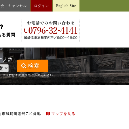
照会・キャンセル
ログイン
English Site
ある質問
の人数
検索
子供人数は予約画面でご入力ください。
岡市城崎町湯島710番地
マップを見る