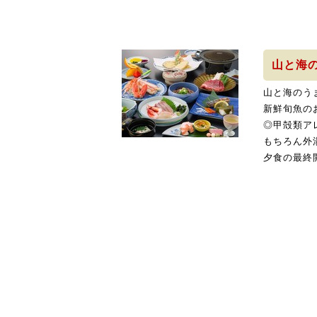
山と海
山と海のう
新鮮旬魚の
◎甲殻類ア
もちろん外
夕食の最終