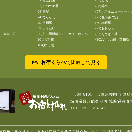
(52)富士見屋
(53)若代
(57)しののめ荘
(58)錦水
(64)扇屋
(67)ホテルニューオーヒ
(74)てらかわ
(75)花小路 彩月
(79)三國屋
(80)赤石屋
(89)いちだや
(91)おおかわ
ホテル東山荘
(96)川口屋城崎リバーサイドホテル
(97)あさぎり荘
(101)天望苑
(102)かにの宿 華和ゐ
(108)ゆっ蔵
お宿くらべ
で比較して見る
〒669-6101 兵庫県豊岡市 城崎
城崎温泉旅館案内所(城崎温泉旅
TEL.0796-32-4141
旅館毎に異なります。お客様自身の責任でご対応願います。当団体では一切