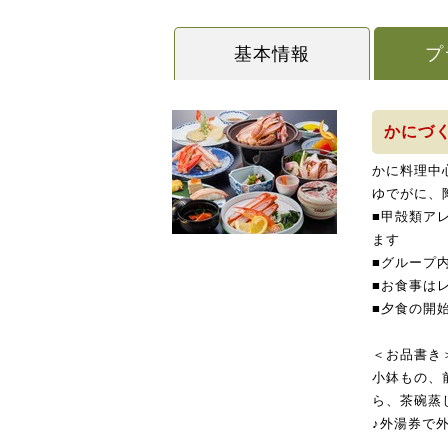
基本情報
プ
かにづ
かに料理中
ゆでがに、
■甲殻類ア
ます
■グループ
■お食事は
■夕食の開始
＜お品書き
小鉢もの、
ら、茶碗蒸
♪外湯券で