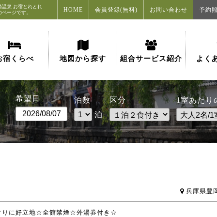
崎温泉
お宿とれとれ
HOME
会員登録(無料)
お問い合わせ
予約
のページです。
お宿くらべ
地図から探す
組合サービス紹介
よく
希望日
泊数
区分
1室あたり
泊
兵庫県豊
ぐりに好立地☆全館禁煙☆外湯券付き☆