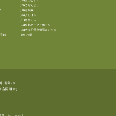
(54)月のしずく
(59)こぢんまり
ロ
(68)緑風閣
(76)よしはる
(81)ささくら
(93)泉都オータニホテル
(98)大江戸温泉物語きのさき
 別館
(103)水郷
町 湯島78
館協同組合)
関与いたしません。