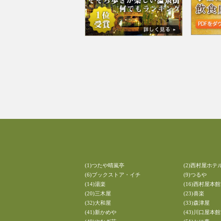
(1)つたや晴嵐亭
(2)西村屋ホテ
(6)ブックストア・イチ
(9)つるや
(14)湯楽
(16)西村屋本館
(20)三木屋
(23)喜楽
(32)大和屋
(33)森津屋
(41)新かめや
(43)川口屋本館