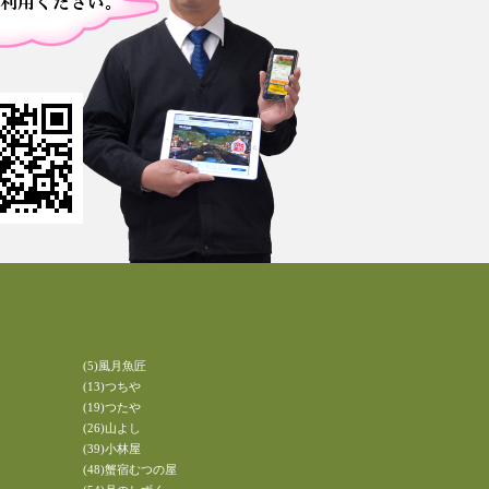
(5)風月魚匠
(13)つちや
(19)つたや
(26)山よし
(39)小林屋
(48)蟹宿むつの屋