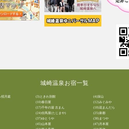
城崎温泉お宿一覧
ル招月庭
(3)ときわ別館
(4)深山
(10)春日屋
(12)みぐみや
(17)千年の湯 古まん
(18)花まんだら
(24)但馬屋(たじまや)
(25)泉都
(37)ゆとうや
(38)まつや
(45)山本屋
(47)月本屋