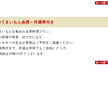
のうまいもん会席～外湯券付き
まいもんを集めた会席料理プラン。
お刺身や前菜、ゆでがになど。
レルギーがあるお客様はご予約をご遠慮ください。
湯券付きで、外湯は何回でもご自由にどうぞ。
開始は18時15分でございます。