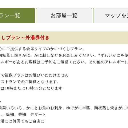
ラン一覧
お部屋一覧
マップを
くしプラン～外湯券付き
心にご提供する会席タイプのかにづくしプラン。
陶板蒸し焼きがに、かに刺しなどをお楽しみください。*ずわいがにを
レルギーがあるお客様はご予約をご遠慮ください。その他のアレルギー
内で複数プランはお選びいただけません
レストランでのご提供となります。
は18時または18時15分となります
＞
前菜いろいろ、かにとお魚のお刺身、ゆでがに半匹、陶板蒸し焼きがに
し、吸物、香物、デザート
外湯には何回でもご自由に