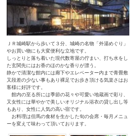
ＪＲ城崎駅から歩いて３分、城崎の名物「外湯めぐり」
やお買い物にも大変便利な立地です。
しっとりと落ち着いた現代数寄屋の佇まい、打ち水をし
た玄関先にはお香のほのかな香りが漂う。
静かで清潔な館内には廊下やエレベーター内まで青畳敷
又段差の少ない事もあり裸足でお歩き頂ける気楽さはお
客様に好評です。
館内の至る所には季節の花々や可愛い地蔵画で彩り、
又女性には華やかで美しいオリジナル浴衣の貸し出し等
もあり、女性に人気の高い宿です。
お料理は但馬の食材を生かした旬の会席・毎月メニュ
ーを変えて味わって頂いております。