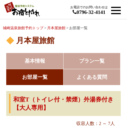
お電話でのお問い合わせは
0796-32-4141
城崎温泉旅館予約トップ
>
月本屋旅館
> お部屋一覧
月本屋旅館
基本情報
プラン一覧
お部屋一覧
よくある質問
和室T（トイレ付・禁煙）外湯券付き
【大人専用】
収容人数：2 ～ 7人