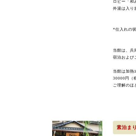
ロビー「和
外湯は入り
*仕入れの
当館は、兵
宿泊および
当館は加熱
30000
ご理解のほ
素泊ま