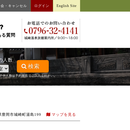
照会・キャンセル
ログイン
English Site
ある質問
の人数
検索
子供人数は予約画面でご入力ください。
県豊岡市城崎町湯島199
マップを見る