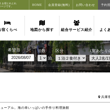
泉
お宿とれとれ
HOME
会員登録(無料)
お問い合わせ
予約
ページです。
お宿くらべ
地図から探す
組合サービス紹介
よく
希望日
泊数
区分
1室あたり
泊
兵庫
リニューアル。海の幸いっぱいの手作り料理旅館