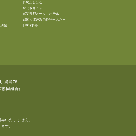
(76)よしはる
(81)ささくら
(93)泉都オータニホテル
(98)大江戸温泉物語きのさき
 別館
(103)水郷
町 湯島78
館協同組合)
関与いたしません。
きます。