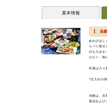
基本情報
【 当
あわびはし
リパリ骨せ
のもろみを
ロビー「和
外湯は入り
*仕入れの
当館は、兵
宿泊および