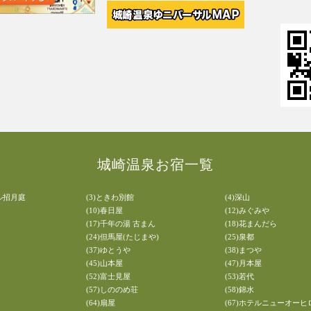
城崎温泉お宿一覧
ル招月庭
(3)ときわ別館
(4)深山
(10)春日屋
(12)みぐみや
(17)千年の湯 古まん
(18)花まんだら
(24)但馬屋(たじまや)
(25)泉都
(37)ゆとうや
(38)まつや
(45)山本屋
(47)月本屋
(52)富士見屋
(53)若代
(57)しののめ荘
(58)錦水
(64)扇屋
(67)ホテルニューオーヒ