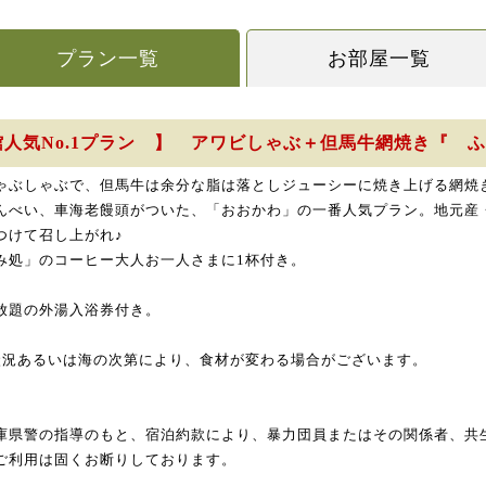
プラン一覧
お部屋一覧
館人気No.1プラン 】 アワビしゃぶ＋但馬牛網焼き『 
ゃぶしゃぶで、但馬牛は余分な脂は落としジューシーに焼き上げる網焼
んべい、車海老饅頭がついた、「おおかわ」の一番人気プラン。地元産
つけて召し上がれ♪
み処」のコーヒー大人お一人さまに1杯付き。
放題の外湯入浴券付き。
状況あるいは海の次第により、食材が変わる場合がございます。
庫県警の指導のもと、宿泊約款により、暴力団員またはその関係者、共
ご利用は固くお断りしております。