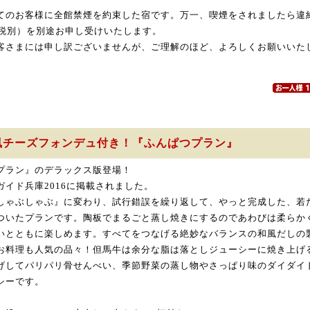
てのお客様に全館禁煙を約束した宿です。万一、喫煙をされましたら違約
円（税別）を別途お申し受けいたします。
客さまには申し訳ございませんが、ご理解のほど、よろしくお願いいた
風チーズフォンデュ付き！『ふんぱつプラン』
プラン』のデラックス版登場！
ガイド兵庫2016に掲載されました。
しゃぶしゃぶ』に変わり、試行錯誤を繰り返して、やっと完成した、若
ついたプランです。陶板でまるごと蒸し焼きにするのであわびは柔らか
いとともに楽しめます。すべてをつなげる絶妙なバランスの和風だしの
お料理も人気の品々！但馬牛は余分な脂は落としジューシーに焼き上げ
げしてパリパリ骨せんべい、季節野菜の蒸し物やさっぱり味のダイダイ
シーです。