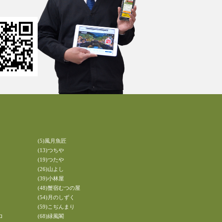
(5)風月魚匠
(13)つちや
(19)つたや
(26)山よし
(39)小林屋
(48)蟹宿むつの屋
(54)月のしずく
(59)こぢんまり
ロ
(68)緑風閣