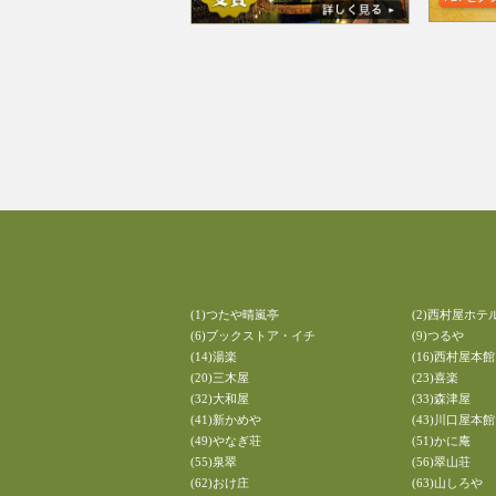
(1)つたや晴嵐亭
(2)西村屋ホテ
(6)ブックストア・イチ
(9)つるや
(14)湯楽
(16)西村屋本館
(20)三木屋
(23)喜楽
(32)大和屋
(33)森津屋
(41)新かめや
(43)川口屋本館
(49)やなぎ荘
(51)かに庵
(55)泉翠
(56)翠山荘
(62)おけ庄
(63)山しろや