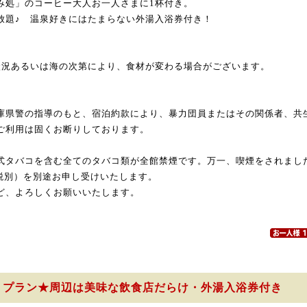
み処」のコーヒー大人お一人さまに1杯付き。
放題♪ 温泉好きにはたまらない外湯入浴券付き！
状況あるいは海の次第により、食材が変わる場合がございます。
庫県警の指導のもと、宿泊約款により、暴力団員またはその関係者、共
ご利用は固くお断りしております。
式タバコを含む全てのタバコ類が全館禁煙です。万一、喫煙をされました
円（税別）を別途お申し受けいたします。
ど、よろしくお願いいたします。
りプラン★周辺は美味な飲食店だらけ・外湯入浴券付き