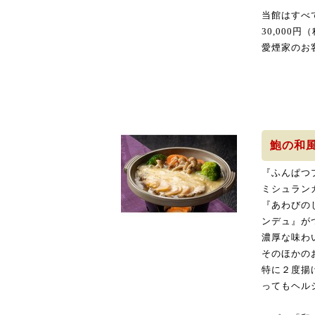
当館はすべ
30,000
愛煙家のお
鮑の和
『ふんぱつ
ミシュラン
『あわびの
ンデュ』が
濃厚な味わ
そのほかの
特に２度揚
ってもヘル