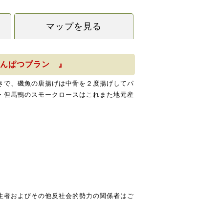
マップを見る
ふんぱつプラン 』
きで、磯魚の唐揚げは中骨を２度揚げしてパ
・但馬鴨のスモークロースはこれまた地元産
生者およびその他反社会的勢力の関係者はご