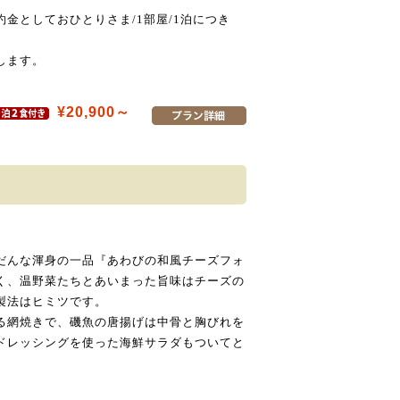
金としておひとりさま/1部屋/1泊につき
します。
¥20,900～
だんな渾身の一品『あわびの和風チーズフォ
く、温野菜たちとあいまった旨味はチーズの
製法はヒミツです。
る網焼きで、磯魚の唐揚げは中骨と胸びれを
ドレッシングを使った海鮮サラダもついてと