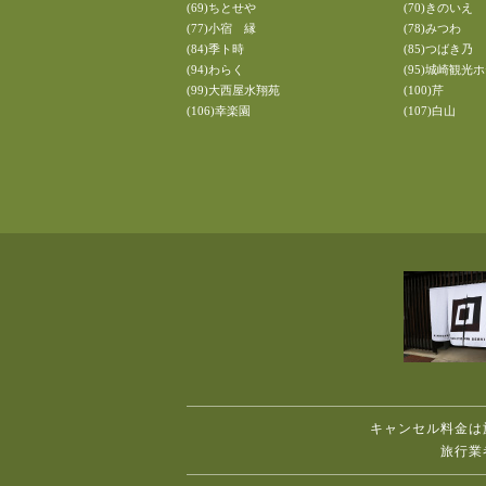
(69)ちとせや
(70)きのいえ
(77)小宿 縁
(78)みつわ
(84)季ト時
(85)つばき乃
(94)わらく
(95)城崎観光
(99)大西屋水翔苑
(100)芹
(106)幸楽園
(107)白山
キャンセル料金は
旅行業