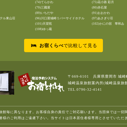
(74)てらかわ
(75)花小路 彩月
(79)三國屋
(80)赤石屋
(89)いちだや
(91)おおかわ
ホテル東山荘
(96)川口屋城崎リバーサイドホテル
(97)あさぎり荘
(101)天望苑
(102)かにの宿 華和ゐ
(108)ゆっ蔵
お宿くらべ
で比較して見る
〒669-6101 兵庫県豊岡市 城崎
城崎温泉旅館案内所(城崎温泉旅
TEL.0796-32-4141
旅館毎に異なります。お客様自身の責任でご対応願います。当団体では一切
者様のご利用はご遠慮下さい。当サイトは日本居住者様専用とさせていただ