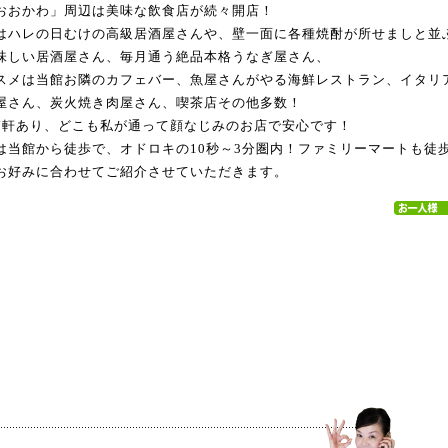
おおかわ」周辺は美味な飲食店が続々開店！
はハレの日むけの高級居酒屋さんや、壁一面に各種焼酎が所せましと並
味しい居酒屋さん、毎月通う絶品本格うなぎ屋さん、
スメは当館お隣のカフェバー、魚屋さんがやる海鮮レストラン、イタリ
屋さん、炭火焼き肉屋さん、喫茶店その他多数！
7軒あり、どこも私が通って顔なじみのお店で安心です！
は当館から徒歩で、オドロキの10秒～3分圏内！ファミリーマートも徒
お好みに合わせてご紹介させていただきます。